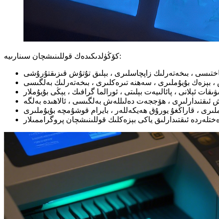
كۆڭۈلدىكىدەك قوللىنىشچان سىنارىيە: