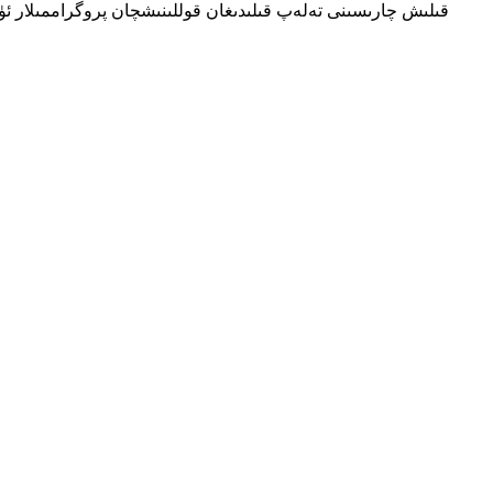
قىلىش چارىسىنى تەلەپ قىلىدىغان قوللىنىشچان پروگراممىلار ئۈچ