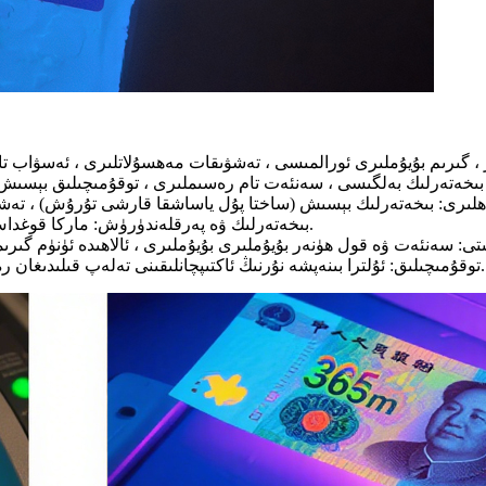
بىخەتەرلىك ۋە پەرقلەندۈرۈش: ماركا قوغداش ئىقتىدارلىرى ، ھۆججەت دەلىللەش بەلگىسى ، ئالاھىدە بەلگە.
توقۇمىچىلىق: ئۇلترا بىنەپشە نۇرنىڭ ئاكتىپچانلىقىنى تەلەپ قىلىدىغان رەختلەردە ئىقتىدارلىق ياكى بېزەكلىك قوللىنىشچان پروگراممىلار.