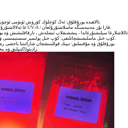
ئالاھىدە يورۇقلۇق: ئەڭ كۈچلۈك كۆرۈش ئۈنۈمى ئۈچۈن كۈچلۈك ، تويۇنغان سېرىق يېشىل فلۇئورېسسېنسىيە تارقىتىدۇ.
365nm غا ئەلالاشتۇرۇلغان: ئىشەنچلىك ۋە جانلىق قوزغىتىش ئۈچۈن ئادەتتىكى UV-A / قارا نۇر مەنبەسىگە ماسلاشتۇرۇلغان.
كۆپ خىل ماسلىشىشچانلىقى: كۆپ خىل پولىمېر سىستېمىسى ۋە باغلانما ھەل قىلىش لايىھىسىگە بىرلەشتۈرۈشكە ماس كېلىدۇ.
يورۇقلۇق ۋە مۇقىملىق: تىپىك قوللىنىشچان شارائىتتا ياخشى رەڭ ۋە فلۇئورېسسېنسىيە ئىقتىدارىنى ساقلاش ئۈچۈن تۈزۈلگەن.
رادىئوئاكتىپلىق ۋە بىخەتەر ئەمەس: رادىئاتسىيە نۇر ماتېرىياللىرىنىڭ بىخەتەر تاللىشى.