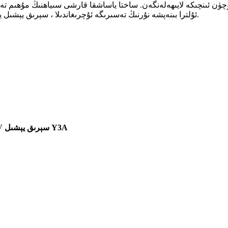
ۈن ئىنچىكە لايىھەلەنگەن. ساختا ياساشقا قارشى سىياھنىڭ مۇھىم تەرك
كۆرۈنمەيدۇ ، پەقەت 365nm ئۇلترا بىنەپشە نۇرنىڭ تەسىرىگە ئۇچرىغاندىلا ، سېرىق يېشىل يېشىل فلۇئورېسسېنسىيەنى ئاشكارىلايدۇ.
UV سېرىق يېشىل Y3A