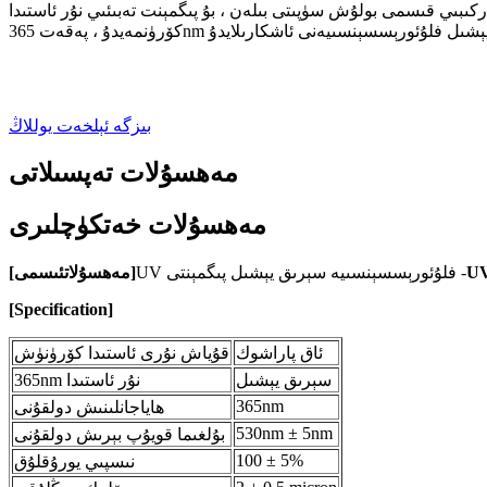
ىبىي قىسمى بولۇش سۈپىتى بىلەن ، بۇ پىگمېنت تەبىئىي نۇر ئاستىدا
بىزگە ئېلخەت يوللاڭ
مەھسۇلات تەپسىلاتى
مەھسۇلات خەتكۈچلىرى
UV فلۇئورېسسېنسىيە سېرىق يېشىل پىگمېنتى -
]
مەھسۇلات
ئىسمى
[
[
Specification
]
ئاق پاراشوك
قۇياش نۇرى ئاستىدا كۆرۈنۈش
سېرىق يېشىل
365nm نۇر ئاستىدا
365nm
ھاياجانلىنىش دولقۇنى
530nm ± 5nm
بۇلغىما قويۇپ بېرىش دولقۇنى
100 ± 5%
نىسپىي يورۇقلۇق