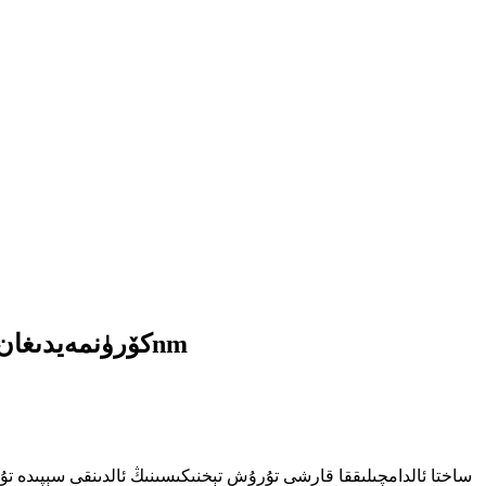
ئۇلترا بىنەپشە نۇر فلۇئورېسسېنسىيىسى 254nm قىزىل يېشىل سېرىق كۆك UV كۆرۈنمەيدىغان پىگمېنت 365nm