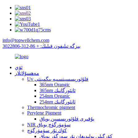
info@topwellchem.com
بىزگە تېلېفون قىلىڭ: + 86-312-3022806
ئۆي
مەھسۇلاتلار
Uv فلۇئورېسسېنسىيە پىگمېنتى
365nm Orangic
365nm ئانئورگانىك
254nm Organic
254nm ئانئورگانىك
Thermochromic pigment
Perylene Pigment
يۇقىرى فلۇئورېسسېن بوياق
NIR سۈمۈرگۈچ بوياق
كۆك نۇر سۈمۈرگۈچ
كۆرگىلى بولىدىغان نۇر سەزگۈر بوياق