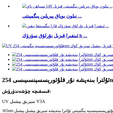
نىلون بوياق پېرېلىن پىگمېنتى ...
ئىنفىرا قىزىل نۇرلۇق سۈزۈك b ...
قىسقىچە چۈشەندۈرۈش:
UV سېرىق يېشىل Y3A
365nm ئورگانىك فلۇئورېسسېنسىيە پىگمېنتى ئۇلترا بىنەپشە سېرىق يېشىل يېشىل Y3A ساختا ئالدامچىلىققا قارشى تۇرۇش تېخنىكىسىنىڭ ئالدىنقى سېپىدە تۇرۇپ ، يۇقىرى بىخەتەرلىك ۋە كۆرۈنمەس بەلگە ھەل