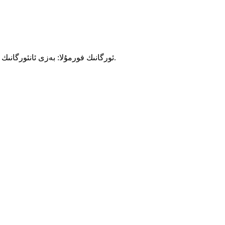
ئورگانىك فورمۇلا: بەزى ئانئورگانىك تاللاشلارغا سېلىشتۇرغاندا ، پىششىقلاپ ئىشلەش ، تارقاقلىشىش ۋە يوشۇرۇن ئىنچىكە زەررىچە چوڭلۇقتا ئەۋزەللىك بىلەن تەمىنلەيدۇ.