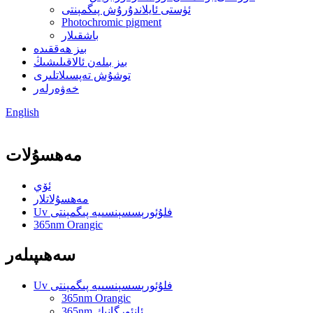
ئۈستى ئايلاندۇرۇش پىگمېنتى
Photochromic pigment
باشقىلار
بىز ھەققىدە
بىز بىلەن ئالاقىلىشىڭ
توشۇش تەپسىلاتلىرى
خەۋەرلەر
English
مەھسۇلات
ئۆي
مەھسۇلاتلار
Uv فلۇئورېسسېنسىيە پىگمېنتى
365nm Orangic
سەھىپىلەر
Uv فلۇئورېسسېنسىيە پىگمېنتى
365nm Orangic
365nm ئانئورگانىك