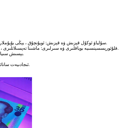
سۇلياۋ ئوكۇل قېزىش ۋە قېزىش: ئويۇنچۇق ، يېڭى بۇيۇملار ، گىرىم بۇيۇملىرى ئورالمىسى ، تەشۋىقات مەھسۇلاتلىرى ، ئەسۋاب تاختىسى ، بىخەتەرلىك زاپچاسلىرى ، بېلىق تۇتۇش قىزىقتۇرۇشى.
فلۇئورېسسېنسىيە بوياقلىرى ۋە سىرلىرى: ماشىنا تەپسىلاتلىرى ، بىخەتەرلىك بەلگىسى ، سەنئەت تام رەسىملىرى ، توقۇمىچىلىق بېسىش ، بېزەك بۇيۇملىرى ، سەھنە تىرەكلىرى ، بىخەتەرلىك بەلگىسى.
بېسىش سىياھلىرى: بىخەتەرلىك بېسىش (ساختا پۇل ياساشقا قارشى تۇرۇش) ، تەشۋىقات ئېلانى ، پائالىيەت بېلىتى ، ئورالما گرافىك ، يېڭى بۇيۇملار.
ئىجادىيەت سانائىتى: سەنئەت ۋە قول ھۈنەر بۇيۇملىرى بۇيۇملىرى ، ئالاھىدە ئۈنۈم گىرىملىرى ، قاراڭغۇ يورۇق ھەيكەللەر ، بايرام قوشۇمچە بۇيۇملىرى.