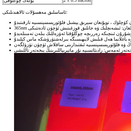
2 ± 0.5 micron
بۆلەك چوڭلۇقى
ئاساسلىق مەھسۇلات ئالاھىدىلىكى: