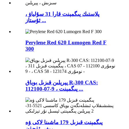
پلاستىك پىگمېنت قارا 31 سۇلياۋ ،
ئۇستاز ...
Perylene Red 620 Lumogen Red F
300
پېرېلىن قىزىل بوياق R-300 CAS:
112100-07-9 ، پىگمېنت ...
پىگمېنت قىزىل 179 ماشىنا لاكى ۋە
رېفى ئۈچۈن ...