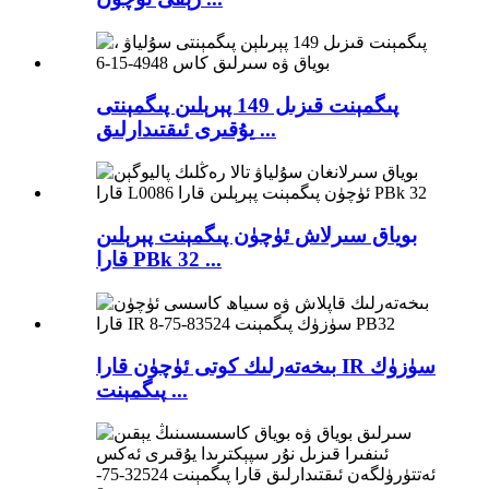
پىگمېنت قىزىل 149 پېرېلىن پىگمېنتى
يۇقىرى ئىقتىدارلىق ...
بوياق سىرلاش ئۈچۈن پىگمېنت پېرېلىن
قارا PBk 32 ...
بىخەتەرلىك كوتى ئۈچۈن قارا IR سۈزۈك
پىگمېنت ...