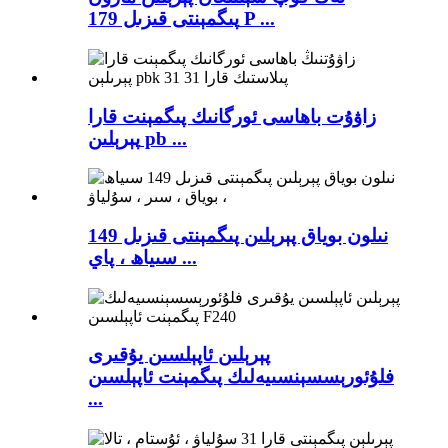
پىگمېنتى قىزىل 179 P ...
زاۋۇت باھاسى ئورگانىك پىگمېنت قارا
پېرېلىن pb ...
نىلون بوياق پېرېلىن پىگمېنتى قىزىل 149
سىياھ ، پاي ...
پېرېلىن ئاپېلسىن يۇقىرى
فلۇئورېسسېنسىيەلىك پىگمېنت ئاپېلسىن
...