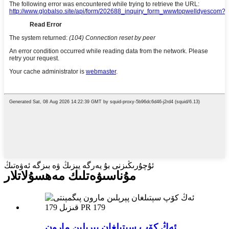
ئۇچۇرىڭىزنى بۇ يەرگە يېزىڭ ۋە بىزگە ئەۋەتىڭ
مۇناسىۋەتلىك مەھسۇلاتلار
ئەڭ كۆپ سېتىلغان پېرېلىن مارون