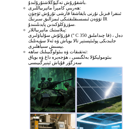
باشقۇرۇش تەڭپۇڭلاشتۇرۇلىدۇ.
ھەربىي كامېرا ماتېرىياللىرى:
ئىنفرا قىزىل نۇرنى بايقاشقا قارشى تۇرۇش ئۈچۈن
تۆۋەن ئىسسىقلىقتىكى ئىمزالىق سىرنىڭ IR
سۈزۈكلۈكىدىن پايدىلىنىدۇ.
پىلاستىك ماتېرىياللار:
قۇرۇلۇش سۇلياۋلىرى (° C 350 قا چىداملىق) ، دەل
جايىدىكى پولىئېستېر تالا بوياش ۋە ئەلا سۈپەتلىك
بېسىش سىياھلىرى.
تەتقىقات ۋە بىئولوگىيىلىك ساھە:
بىئومولېكۇلا بەلگىسى ، ھۈجەيرە داغ ۋە بوياق
سەزگۈر قۇياش ئېنېرگىيىسى