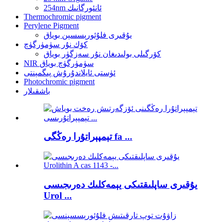
254nm ئانئورگانىك
Thermochromic pigment
Perylene Pigment
يۇقىرى فلۇئورېسسېن بوياق
كۆك نۇر سۈمۈرگۈچ
كۆرگىلى بولىدىغان نۇر سەزگۈر بوياق
NIR سۈمۈرگۈچ بوياق
ئۈستى ئايلاندۇرۇش پىگمېنتى
Photochromic pigment
باشقىلار
تېمپېراتۇرا رەڭگى fa ...
يۇقىرى ساپلىقتىكى يېمەكلىك دەرىجىسى
Urol ...