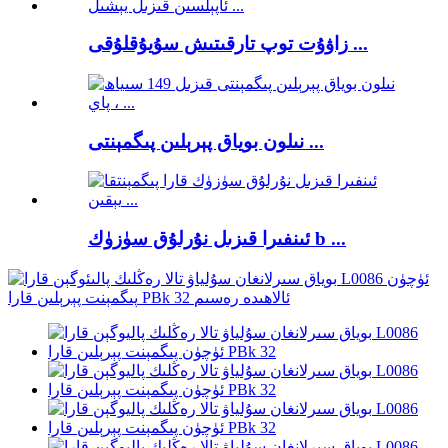
زاۋۇت توپ تارقىتىش سۇيۇقلۇقى ...
نىلون بوياق پېرېلىن پىگمېنتى ...
ئىنفىرا قىزىل نۇرلۇق سۈزۈك b ...