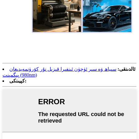
ئالدىنقى:
سىياھ ۋە سىر ئۈچۈن ئىنفىرا قىزىل نۇر كۆرۈنمەيدىغان
پىگمېنت (980nm)
كېيىنكى: