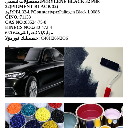
PERYLENE BLACK 32 PBk
مەھسۇلات ئىسمى:
32
(PIGMENT BLACK 32)
Paliogen Black L0086
Countertype:
PBL32-LP
كود:
CINO.:
71133
CAS NO.:
83524-75-8
EINECS NO.:
280-472-4
مولېكۇلا ئېغىرلىقى:
630.64
C40H26N2O6
خىمىيىلىك فورمۇلا: