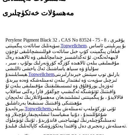
مەھسۇلات خەتكۈچلىرى
Perylene Pigment Black 32 ، CAS No 83524 - 75 - 8 ، يۇقىرى
. بۇ پېرىلېننى ئاساس
Topwellchem
سۈپەتلىك سانائەت پىگمېنتى.
قىلغان پىگمېنت كۆپ خىل سانائەت قوللىنىشچانلىقى ئۈچۈن
لايىھەلەنگەن. ئۇ تەڭداشسىز چىدامچانلىقى ۋە ئالاھىدە رەڭ
مۇقىملىقى بىلەن ئالاھىدە كۆزگە كۆرۈنەرلىك بولۇپ ، سىر ،
سۇلياۋ ۋە سىياھ ياساشنىڭ ئەڭ ياخشى تاللىشى
بارلىق توپ سېتىش خېرىدارلىرىنى
Topwellchem
ھېسابلىنىدۇ.
ئىزچىل سۈپەت ۋە ئىقتىدار بىلەن تەمىنلەشكە ۋەدە بېرىدۇ.
ئەۋزەل يورۇقلۇق ۋە ئىسسىقلىقنىڭ مۇقىملىقى بىلەن ئۇ
ۋاقىتنىڭ ئۆتۈشىگە ئەگىشىپ چوڭقۇر قارا رەڭنى ساقلاپ
قالالايدۇ ، بۇ پىگمېنتنى ئىشلىتىدىغان مەھسۇلاتلارنىڭ تەلەپچان
مۇھىتتىكى ۋاقىتنىڭ سىنىقىغا بەرداشلىق
ئۇنى تۈركۈملەپ تەمىنلەش بىلەن
Topwellchem
بېرەلەيدۇ.
شۇغۇللىنىدۇ ، دۇنيا مىقياسىدا ئىشلەپچىقارغۇچىلار ۋە
تەمىنلىگۈچىلەرنىڭ ئېھتىياجىنى قاندۇرىدۇ ، ئۇنىڭ ئۈنۈملۈك
تەمىنلەش زەنجىرى دەل ۋاقتىدا يەتكۈزۈشكە كاپالەتلىك قىلىدۇ.