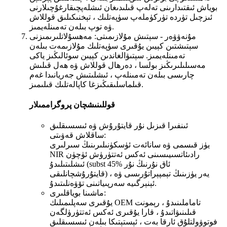
بوياش ئىقتىدارىنى تەلەپ قىلىدىغان ئىشلەپچىقارغۇچىلارنى
ئىزچىل تۈردە تۈركۈملەپ سۈپەتلىك ، تېخنىكىلىق قوللاش
ۋە توپ بىلەن تەمىنلەيمىز.
مۇنەۋۋەر - سېتىش مۇلازىمىتى: مەھسۇلاتلىرىمىزنى
سېتىشتىن كېيىن يۇقىرى سۈپەتلىك مۇلازىمەت بىلەن
تەمىنلەيمىز. سېتىۋالغاندىن كېيىن سوئالىڭىز ياكى
مەسىلىلىرىڭىز بولسا ، دەرھال قوللاش ۋە ھەل قىلىش
چارىسى بىلەن تەمىنلەپ ، ئىشلىتىش جەريانىدا غەم
قىلماسلىقىڭىزغا كاپالەتلىك قىلىمىز.
قوللىنىشچان پروگراممىلار
ئىنفىرا قىزىل نۇر قايتۇرۇش ۋە ئىسسىقلىق
ساقلاش قەۋىتى:
يۈز قىسمى ۋە سانائەت ئۈسكۈنىلىرىنىڭ سىرلىرى
NIR رادىئاتسىيىسىنى ئەكس ئەتتۈرۈش ئۈچۈن
ئىشلىتىلىدۇ (subst 45% ئاق نۇرنىڭ نۇر
قايتۇرۇشچانلىقى) ، يەر يۈزىنىڭ تېمپېراتۇرىسى ۋە
ئېنېرگىيە سەرپىياتىنى تۆۋەنلىتىدۇ.
ماشىنا بوياقلىرى:
يۇقىرى سەپلىمىلىك OEM تاماملىنىدۇ ، رېمونت
قىلىنىۋاتىدۇ ، قارا يۇقىرى ئەكس ئەتتۈرۈلگەن
فوتوۋولتلۇق ئارقا بەت ، ئېستېتىكا بىلەن ئىسسىقلىق