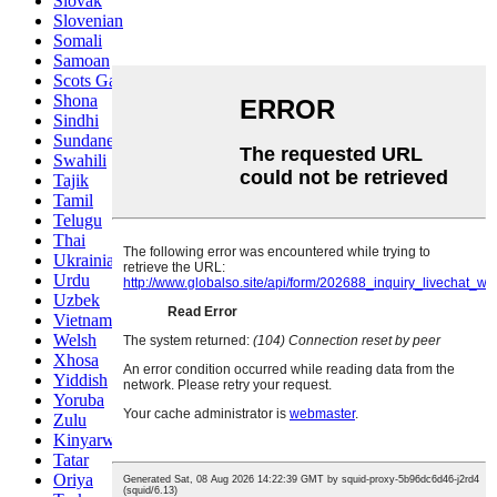
Slovak
Slovenian
Somali
Samoan
Scots Gaelic
Shona
Sindhi
Sundanese
Swahili
Tajik
Tamil
Telugu
Thai
Ukrainian
Urdu
Uzbek
Vietnamese
Welsh
Xhosa
Yiddish
Yoruba
Zulu
Kinyarwanda
Tatar
Oriya