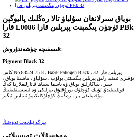
بوياق سىرلانغان سۇلياۋ تالا رەڭلىك پاليوگېن
قارا L0086 ئۈچۈن پىگمېنت پېرېلىن قارا PBk
32
قىسقىچە چۈشەندۈرۈش:
Pigment Black 32
كاس No 83524-75-8 ، BaSF Paliogen Black ، پېرېلىن قارا 32
يۇقىرى ئىقتىدارلىق پېرىلېن پىگمېنتى بولۇپ ، سۇلياۋ ، ماشىنا بوياق ،
سىر ، بىناكارلىق بوياق ۋە باسما سىياھ قاتارلىقلاردا كەڭ
قوللىنىلىدۇ. ئۇنىڭ كۈچلۈك يورۇقلۇق تېزلىكى ۋە ئىسسىقلىقنىڭ
مۇقىملىقى بار ، رەڭنىڭ كۈچلۈكلىكىمۇ ئىنتايىن ئېگىز.
بىزگە ئېلخەت ئەۋەتىڭ
مەھسۇلات تەپسىلاتى