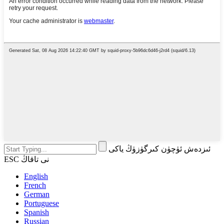
ئىزدەش ئۈچۈن كىرگۈزۈڭ ياكى
ESC نى تاقاڭ
English
French
German
Portuguese
Spanish
Russian