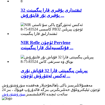
ئىقتىدارى يۇقىرى قارا پىگمېنت 32
يۇقىرى نۇر قايتۇرۇش ...
NIR Refle ئۈچۈن Perylene
فۇنكسىيەلىك قارا پىگمېنت ...
پېرېلىن پىگمېنتى قارا 32 قۇياش نۇرى
ئەكىس ئەتتۈرۈش ئۈچۈن ...
مەھسۇلاتلىرىمىز ياكى باھالىغۇچىلار ھەققىدە سۈرۈشتۈرۈش
ئۈچۈن ئېلېكترونلۇق خەتلىرىڭىزنى بىزگە قالدۇرۇپ قويۇڭ ، بىز 24
سائەت ئىچىدە ئالاقىلىشىمىز.
سۈرۈشتۈرۈش