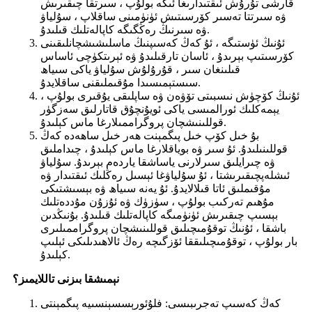
قارشى تۇرۇش ئىقتىدارىغا ئىگە بولۇپ ، سىرتقا چىقىرىش
ۋە سىرتتا تەسىر كۆرسىتىش ئۈنۈمىنى ساقلاپ ، سۇلياۋ
ۋە سىرنىڭ رەڭگىگە كاپالەتلىك قىلىدۇ.
ئۇنىڭ ئۈستىگە ، ئۇ كەڭ كەسىپنىڭ ماسلىشىشچانلىقىنى
كۆرسىتىپ بېرىدۇ ، ئاسان تارقىلىدۇ ۋە ئېرىتكۈچى ئاساس
قىلىنغان سىر ، قۇرۇلۇش سۇلياۋ ياكى سىياھ
سىستېمىسىدا مۇقىملىقنى ساقلايدۇ.
ئۇنىڭ كۆچۈش نىسبىتى تۆۋەن ۋە ساپلىقى يۇقىرى بولۇپ ،
يېمەكلىك ئورالمىسى ياكى ئويۇنچۇق قاتارلىق سەزگۈر
قوللىنىشچان پروگراممىلارغا ماس كېلىدۇ.
بۇ خىل كۆپ خىل پىگمېنت ھەر خىل ساھەدە كەڭ
قوللىنىلىدۇ. ئۇ سىر ۋە بوياقلارغا ماس كېلىدۇ ، چىداملىق
ۋە چىرايلىق سىرلارنى ياساشقا ياردەم بېرىدۇ. سۇلياۋ
ئىشلەپچىقىرىشتا ، ئۇ سۇلياۋغا ئېسىل رەڭلىك ئىقتىدار ۋە
مۇقىملىق ئاتا قىلالايدۇ. ئۇ يەنە سىياھ ۋە بېسىشتىكى
مۇھىم تەركىب بولۇپ ، سۈزۈك ۋە ئۇزۇن مۇددەتلىك
بېسىپ چىقىرىش ئۈنۈمىگە كاپالەتلىك قىلىدۇ. بۇنىڭدىن
باشقا ، ئۇنىڭ توقۇمىچىلىق قوللىنىشچان پروگراممىلىرى
بار بولۇپ ، توقۇمىچىلىققا ئۆزگىچە رەڭ ئالاھىدىلىكى ئېلىپ
كېلىدۇ.
نېمىشقا بىزنى تاللايمىز؟
كەڭ كەسىپ تەجرىبىسى: فلۇئورېسسېنسىيە پىگمېنتى