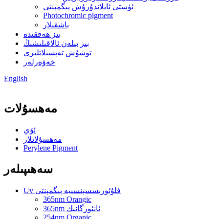
ئۈستى ئايلاندۇرۇش پىگمېنتى
Photochromic pigment
باشقىلار
بىز ھەققىدە
بىز بىلەن ئالاقىلىشىڭ
توشۇش تەپسىلاتلىرى
خەۋەرلەر
English
مەھسۇلات
ئۆي
مەھسۇلاتلار
Perylene Pigment
سەھىپىلەر
Uv فلۇئورېسسېنسىيە پىگمېنتى
365nm Orangic
365nm ئانئورگانىك
254nm Organic