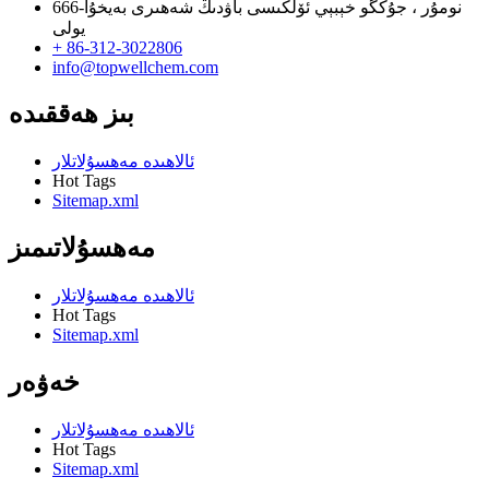
666-نومۇر ، جۇڭگو خېبېي ئۆلكىسى باۋدىڭ شەھىرى بەيخۇا
يولى
+ 86-312-3022806
info@topwellchem.com
بىز ھەققىدە
ئالاھىدە مەھسۇلاتلار
Hot Tags
Sitemap.xml
مەھسۇلاتىمىز
ئالاھىدە مەھسۇلاتلار
Hot Tags
Sitemap.xml
خەۋەر
ئالاھىدە مەھسۇلاتلار
Hot Tags
Sitemap.xml