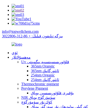
info@topwellchem.com
بىزگە تېلېفون قىلىڭ: + 86-312-3022806
ئۆي
مەھسۇلاتلار
Uv فلۇئورېسسېنسىيە پىگمېنتى
365nm Orangic
365nm ئانئورگانىك
254nm Organic
254nm ئانئورگانىك
Thermochromic pigment
Perylene Pigment
يۇقىرى فلۇئورېسسېن بوياق
NIR سۈمۈرگۈچ بوياق
كۆك نۇر سۈمۈرگۈچ
كۆرگىلى بولىدىغان نۇر سەزگۈر بوياق