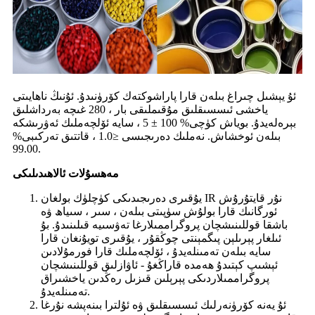
ئۇ يېشىل چىراغ بىلەن قارا پاراشوكتەك كۆرۈنىدۇ. ئۇنىڭ ناھايىتى
ياخشى ئىسسىقلىق مۇقىملىقى بار ، 280 غىچە بەرداشلىق
بېرەلەيدۇ. بوياش كۈچى% 100 ± 5 ، سايە ئۆلچەملىك ئەۋرىشكە
بىلەن ئوخشاش. نەملىك دەرىجىسى ≤1.0 ، قاتتىق تەركىبى%
99.00.
مەھسۇلات ئالاھىدىلىكى
يۇقىرى دەرىجىدىكى كۈچلۈك بولغان IR نۇر قايتۇرۇش
ئورگانىك قارا بولۇش سۈپىتى بىلەن ، سىر ، سىياھ ۋە
باشقا قوللىنىشچان پروگراممىلارغا تەۋسىيە قىلىنىدۇ. بۇ
ئىلغار پېرىلېن پىگمېنتى چوڭقۇر ، يۇقىرى تويۇنغان قارا
سايە بىلەن تەمىنلەيدۇ ، ئۆلچەملىك قارا فورمۇلادىن
ئېشىپ كېتىدۇ ھەمدە قاراڭغۇ - ئاۋازلىق قوللىنىشچان
پروگراممىلاردىكى پېرېلىن قىزىل رەڭدىن ياخشىراق
تەمىنلەيدۇ.
ئۇ يەنە كۆرۈنەرلىك ئىسسىقلىق ۋە ئۇلترا بىنەپشە نۇرغا