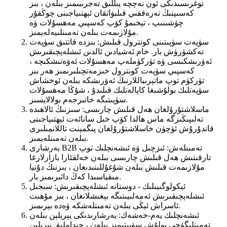
توغرىسىدىكى ئون نەچچە يىللىق تەجرىبىمىز بىلەن ، بىز
كەسىپنىڭ تەرەققىي قىلىۋاتقان ئېھتىياجىنى چوڭقۇر
چۈشىنىپ ، تېخىمۇ كۆپ كەسپىي مەھسۇلات ۋە
مۇلازىمەت بىلەن تەمىنلىيەلەيمىز.
سۈپەت سۈپىتىنى كونترول قىلىش: بىزدە قاتتىق سۈپەت
تەكشۈرۈش بار. خام ئەشيادىن ئالدىن ئىشلەپچىقىرىش
ئەۋرىشكىسى ۋە تۈركۈملەپ مەھسۇلات ئەۋەتىشكىچە ،
كەسپىي سۈپەت كونترول خىزمەتچىلىرىمىز ھەر بىر
تۈركۈم توپ ماتېرىياللارنىڭ ئەۋرىشكە بىلەن ئوخشاش
سۈپەتلىك بولۇشىغا كاپالەتلىك قىلىدۇ ، شۇڭا مەھسۇلات
سۈپىتىگە خاتىرجەم بولالايسىز.
ماسلاشتۇرۇلغان ھەل قىلىش چارىسى: سىزنىڭ ئالاھىدە
تەلىپىڭىزگە ماس ھالدا كۆپ خىل سانائەت ئېھتىياجىنى
قاندۇرۇش ئۈچۈن خاسلاشتۇرۇلغان پىگمېنت تاللانمىلىرى
بىلەن تەمىنلەيمىز.
يەرشارى B2B تەمىنلەش: ئىزچىل ۋە ئىشەنچلىك توپ
تارقىتىش ھەل قىلىش چارىسى بىلەن خەلقئارا بازارلارغا
مۇلازىمەت قىلىش بىلەن شۇغۇللىنىدىغان ، بىزنىڭ دۇنيا
مىقياسىدا كەڭ دائىرىمىز بار.
ئېكولوگىيىلىك - دوستانە ئىشلەپچىقىرىش: سىجىل
ئىشلەپچىقىرىش ئەمەلىيىتىگە بېغىشلانغان ، بىز مۇھىت
ئاسراش ئېڭى بىلەن تەمىنلەشكە ۋەدە بېرىمىز.
ئىشەنچلىك يەم-خەشەك: يەرشارىدىكى پېرېلېن بىلەن
تەمىنلىگۈچى بولۇش سۈپىتىمىز بىلەن ، چىداملىق پېرىلېن